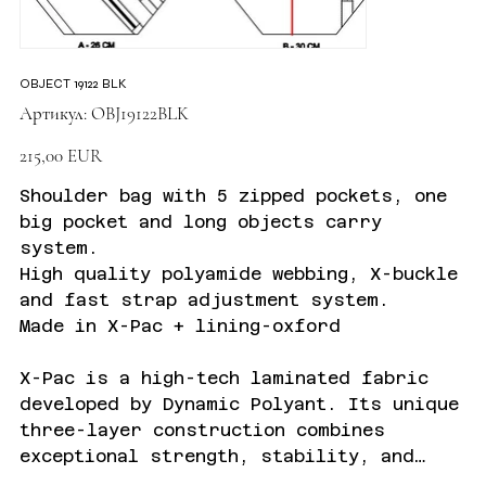
OBJECT 19122 BLK
Артикул
Артикул:
OBJ19122BLK
OBJ19122BLK
Ціна
215,00 EUR
Shoulder bag with 5 zipped pockets, one
big pocket and long objects carry
system.
High quality polyamide webbing, X-buckle
and fast strap adjustment system.
Made in X-Pac + lining-oxford
X-Pac is a high-tech laminated fabric
developed by Dynamic Polyant. Its unique
three-layer construction combines
exceptional strength, stability, and
protection from external influences.